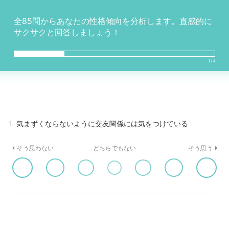
全85問からあなたの性格傾向を分析します。直感的に
サクサクと回答しましょう！
1 / 4
1.
気まずくならないように交友関係には気をつけている
そう思わない
どちらでもない
そう思う